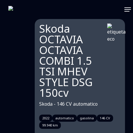
Skip
Me
to
main
content
Skoda
OCTAVIA
OCTAVIA
COMBI 1.5
TSI MHEV
STYLE DSG
150cv
Skoda - 146 CV automatico
2022
automatico
gasolina
146 CV
99.940 km