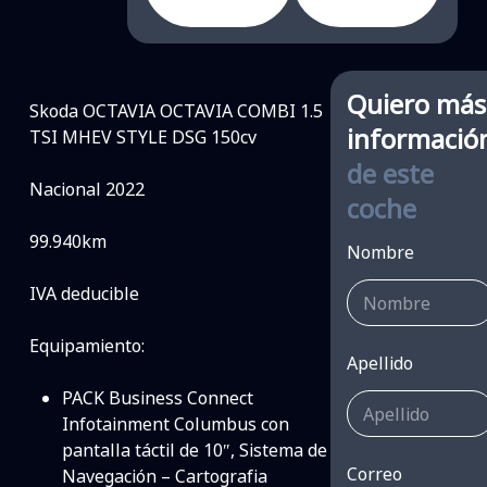
Quiero más
Skoda OCTAVIA OCTAVIA COMBI 1.5
informació
TSI MHEV STYLE DSG 150cv
de este
Nacional 2022
coche
99.940km
N
Nombre
o
IVA deducible
m
b
r
Equipamiento:
e
Apellido
T
e
PACK Business Connect
l
Infotainment Columbus con
é
pantalla táctil de 10″, Sistema de
f
Correo
Navegación – Cartografia
o