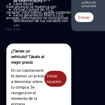
de vision trasera.
política de
Lane Assist
Este anuncio se muestra con
privacidad
Virtual Cockpit de 10,2″
carácter informativo, puede contener
Faros delanteros Matrix LED,
Enviar
erratas, información no contractual.
distribucion de luz variable con
AFS
Ver más
Faros traseros LED Dynamic,
estilo especial y efecto de
bienvenida
Paquete Ambitiental LED
¿Tienes un
Sistema de mantenimiento en
vehículo? Tásalo al
carril
mejor precio
Mirror Link (Smartlink +)
En un cuestionario
te damos un precio
Iniciar
a descontar sobre
tasación
tu compra. Se
recogerá en el
momento de la
entrega.