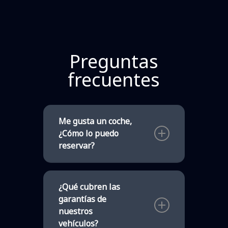
Preguntas
frecuentes
Me gusta un coche,
¿Cómo lo puedo
reservar?
Selecciona el vehículo que te
gusta, pulsa en el botón
¿Qué cubren las
«Reservar Vehículo» y sigue
garantías de
los pasos.
nuestros
vehículos?